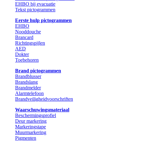
EHBO bij evacuatie
Tekst pictogrammen
Eerste hulp pictogrammen
EHBO
Nooddouche
Brancard
Richtingspijlen
AED
Dokter
Toebehoren
Brand pictogrammen
Brandblusser
Brandslang
Brandmelder
Alarmtelefoon
Brandveiligheidvoorschriften
Waarschuwingsmateriaal
Beschermingsprofiel
Deur markering
Markeringstape
Muurmarkering
Pigmenten