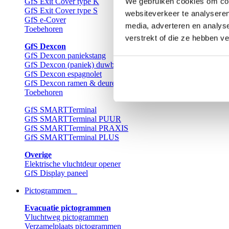
We gebruiken cookies om cont
GfS Exit Cover type K
GfS Exit Cover type S
websiteverkeer te analyseren
GfS e-Cover
media, adverteren en analys
Toebehoren
verstrekt of die ze hebben v
GfS Dexcon
GfS Dexcon paniekstang
GfS Dexcon (paniek) duwbalk
GfS Dexcon espagnolet
GfS Dexcon ramen & deuren
Toebehoren
GfS SMARTTerminal
GfS SMARTTerminal PUUR
GfS SMARTTerminal PRAXIS
GfS SMARTTerminal PLUS
Overige
Elektrische vluchtdeur opener
GfS Display paneel
Pictogrammen
Evacuatie pictogrammen
Vluchtweg pictogrammen
Verzamelplaats pictogrammen