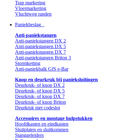
Trap markering
Vloermarkering
Vluchtweg randen
Paniekbeslag
Anti-paniekstangen
Anti-paniekstangen DX 2
Anti-paniekstangen DX 5
Anti-paniekstangen DX 7
Anti-paniekstangen Briton 3
Stormketting
Anti-paniekbalk GfS e-Bar
Knop en deurkruk bij panieksluitingen
Deurkruk- of knop DX 2
Deurkruk- of knop DX 5
Deurkruk- of knop DX 7
Deurkruk- of knop Briton
Deurkruk met codeslot
Accessoires en montage hulpstukken
Hoofdkasten en eindkasten
Sluitplaten en sluitkommen
Stanggeleiders