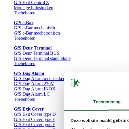
GfS Exit Control Z
Montage hulpstukken
Toebehoren
GfS e-Bar
GfS e-Bar mechanisch
GfS e-Bar mechatronisch
Toebehoren
GfS Deur Terminal
GfS Deur Terminal BUS
GfS Deur Terminal stand alone
Toebehoren
GfS Dag Alarm
GfS Dag Alarm met stekker
GfS Dag Alarm 230V
GfS Dag Alarm INOX
GfS Dag Alarm LC
Toebehoren
Toestemming
GfS Exit Cover
GfS Exit Cover type D
GfS Exit Cover type E
Deze website maakt gebruik
GfS Exit Cover type F