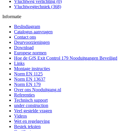
Vluchtweg verlichting (0)
Vluchtwegtechniek (368)
Informatie
Beslisdiagram
Catalogus aanvragen
Contact ons
Deurvoorzieningen
Download
Europese normen
Hoe de GfS Exit Control 179 Nooduitgangen Beveiligd
Links
Montage instructies
Norm EN 1125
Norm EN 13637
Norm EN 179
Over ons Nooduitgang.nl
Referenties
Technisch support
under construction
Veel gestelde vragen
Videos
Wet en regelgeving
Bestek teksten