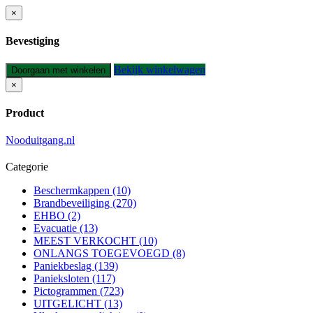
×
Bevestiging
Bekijk winkelwagen
Doorgaan met winkelen
×
Product
Nooduitgang.nl
Categorie
Beschermkappen (10)
Brandbeveiliging (270)
EHBO (2)
Evacuatie (13)
MEEST VERKOCHT (10)
ONLANGS TOEGEVOEGD (8)
Paniekbeslag (139)
Panieksloten (117)
Pictogrammen (723)
UITGELICHT (13)