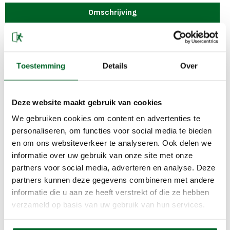
Omschrijving
GfS Exit Control 1125 met 5m. aansluitkabel, 95dB/1m alarm,
deur reed-contact, fluorescerend
Eenvoudige montage loodrecht onder de paniekstang
Toestemming
Details
Over
Optische en akoestische barrière
Alarm bij misbruik 95dB/1m.
Deze website maakt gebruik van cookies
Draadloze doormelding optioneel
Alarm uitschakeling door systeemsleutel
We gebruiken cookies om content en advertenties te
5m. Aansluitkabel voeding en signaal doormelding
personaliseren, om functies voor social media te bieden
Stevige en robuuste metalen behuizing
en om ons websiteverkeer te analyseren. Ook delen we
5 jaar fabrieksgarantie
informatie over uw gebruik van onze site met onze
Gecertificeerd volgens EN1125
partners voor social media, adverteren en analyse. Deze
partners kunnen deze gegevens combineren met andere
Potentiaal vrij wisselcontact voor ddormelding
informatie die u aan ze heeft verstrekt of die ze hebben
Deur reed contact voorkomt dat de deur geopend blijft
verzameld op basis van uw gebruik van hun services.
Levering omvat:
Profielhalfcilinder met 2 sleutels