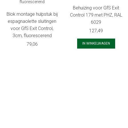
Behuizing voor GfS Exit
Blok montage hulpstuk bij
Control 179 met PHZ, RAL
espagnaolette sluitingen
6029
voor GfS Exit Control,
127,49
3cm, fluorescerend
79,06
IN WINKELWAGEN
IN WINKELWAGEN
GfS Exit Control 179 met
GfS Exit Control 179 met
5m. aansluitkabel,
vooralarm, 5m.
95dB/1m alarm, deur