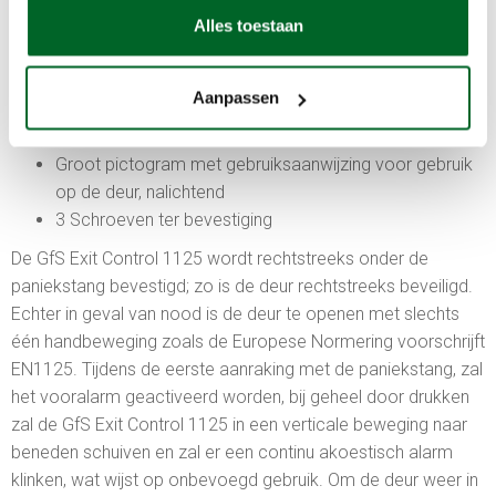
Aansluitkabel
Alles toestaan
Deur reed contact voorkomt dat de deur geopend blijft
Alarm module 95 dB (9 V) 105 dB (12 V)
Aanpassen
Klein pictogram met richtingspijl voor gebruik op de
GfS Exit Control, nalichtend
Groot pictogram met gebruiksaanwijzing voor gebruik
op de deur, nalichtend
3 Schroeven ter bevestiging
De GfS Exit Control 1125 wordt rechtstreeks onder de
paniekstang bevestigd; zo is de deur rechtstreeks beveiligd.
Echter in geval van nood is de deur te openen met slechts
één handbeweging zoals de Europese Normering voorschrijft
EN1125. Tijdens de eerste aanraking met de paniekstang, zal
het vooralarm geactiveerd worden, bij geheel door drukken
zal de GfS Exit Control 1125 in een verticale beweging naar
beneden schuiven en zal er een continu akoestisch alarm
klinken, wat wijst op onbevoegd gebruik. Om de deur weer in