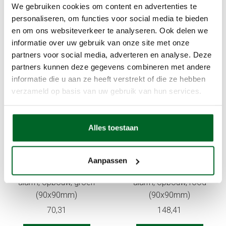
We gebruiken cookies om content en advertenties te
personaliseren, om functies voor social media te bieden
Omschrijving
en om ons websiteverkeer te analyseren. Ook delen we
informatie over uw gebruik van onze site met onze
GfS e-Cover® B met alarm, opbouw model, rood
partners voor social media, adverteren en analyse. Deze
(135x135mm)
partners kunnen deze gegevens combineren met andere
informatie die u aan ze heeft verstrekt of die ze hebben
Gerelateerde producten
verzameld op basis van uw gebruik van hun services.
Alles toestaan
Aanpassen
GfS e-Cover® A zonder
GfS e-Cover® A met
alarm, opbouw, groen
alarm, opbouw, rood
(90x90mm)
(90x90mm)
70,31
148,41