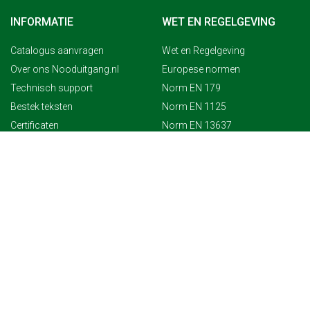
INFORMATIE
WET EN REGELGEVING
Catalogus aanvragen
Wet en Regelgeving
Over ons Nooduitgang.nl
Europese normen
Technisch support
Norm EN 179
Bestek teksten
Norm EN 1125
Certificaten
Norm EN 13637
Dealers & wedeverkopers
Sponsoring
Voorwaarden
Privacybeleid
Leveringsinformatie
Disclaimer
Sitemap
NOODUITGANG.NL
MIJN ACCOUNT