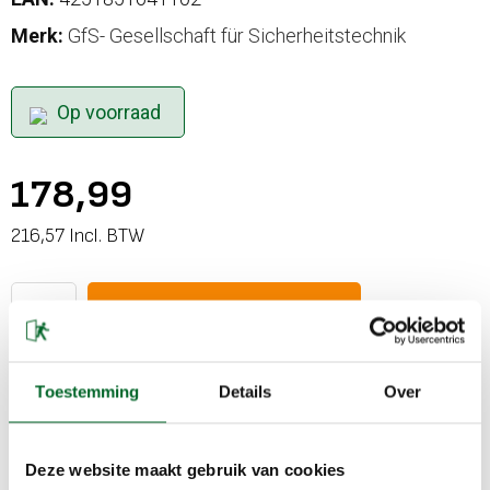
Merk:
GfS- Gesellschaft für Sicherheitstechnik
Op voorraad
178,99
216,57 Incl. BTW
In winkelwagen
Toestemming
Details
Over
Gratis verzending >€1000,-
< 11:00 besteld, dezelfde dag verstuurd
Deze website maakt gebruik van cookies
Gratis retourneren binnen 8 dagen