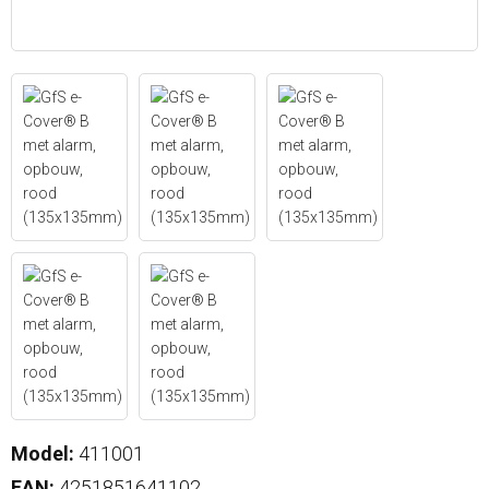
Model:
411001
EAN:
4251851641102