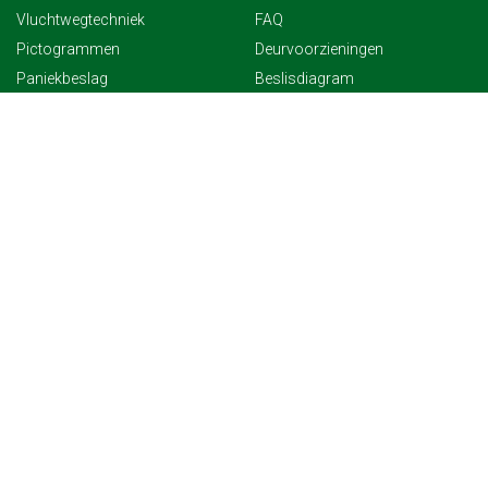
Vluchtwegtechniek
FAQ
Pictogrammen
Deurvoorzieningen
Paniekbeslag
Beslisdiagram
Referenties
Links
Download
Montage instructies
Video’s
INFORMATIE
WET EN REGELGEVING
Catalogus aanvragen
Wet en Regelgeving
Over ons Nooduitgang.nl
Europese normen
Technisch support
Norm EN 179
Bestek teksten
Norm EN 1125
Certificaten
Norm EN 13637
Dealers & wedeverkopers