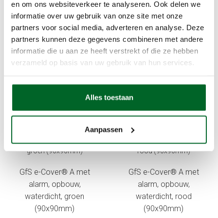
en om ons websiteverkeer te analyseren. Ook delen we
informatie over uw gebruik van onze site met onze
GfS e-Cover® A zonder
GfS e-Cover® A zonder
partners voor social media, adverteren en analyse. Deze
alarm, opbouw, groen
alarm, opbouw, rood
partners kunnen deze gegevens combineren met andere
(90x90mm)
(90x90m)
informatie die u aan ze heeft verstrekt of die ze hebben
verzameld op basis van uw gebruik van hun services.
70,31
70,31
IN WINKELWAGEN
IN WINKELWAGEN
Alles toestaan
Aanpassen
GfS e-Cover® A met
GfS e-Cover® A met
alarm, opbouw,
alarm, opbouw,
waterdicht, groen
waterdicht, rood
(90x90mm)
(90x90mm)