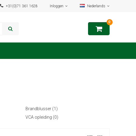
+31(0)71 361 1628
Inloggen
Nederlands
0
Brandblusser (1)
VCA opleiding (0)