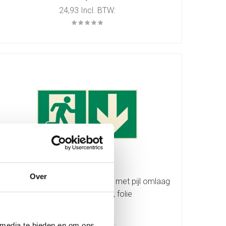
24,93 Incl. BTW:
Over
Nooduitgang pictogram rechts met pijl omlaag
ISO7010+ 40x20cm, folie
20,54
 media te bieden en om ons
24,85 Incl. BTW: