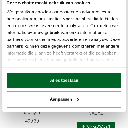
Deze website maakt gebruik van cookies
Aansluitkabel 5m. voor GfS Exit Control 179/1125
We gebruiken cookies om content en advertenties te
Gerelateerde producten
personaliseren, om functies voor social media te bieden
en om ons websiteverkeer te analyseren. Ook delen we
informatie over uw gebruik van onze site met onze
partners voor social media, adverteren en analyse. Deze
partners kunnen deze gegevens combineren met andere
informatie die u aan ze heeft verstrekt of die ze hebben
verzameld op basis van uw gebruik van hun services.
Anti-paniekstangen DX
Anti-paniekpushpads DX
Alles toestaan
285-serie, 1-punts
5-serie meerpuntssluiting,
zijsluitend en 2-punts
2-punts boven- en
boven- en ondersluitend,
ondersluitend, rode
Aanpassen
rode duwstang, zwarte
pushpad, zwarte stangen
stangen
284,04
499,30
IN WINKELWAGEN