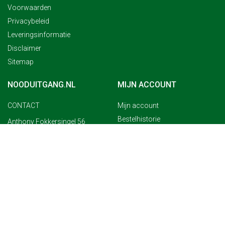
Voorwaarden
Privacybeleid
Leveringsinformatie
Disclaimer
Sitemap
NOODUITGANG.NL
MIJN ACCOUNT
CONTACT
Mijn account
Bestelhistorie
Anthony Fokkersingel 56
2497 BG Den Haag
Verlanglijst
Nieuwsbrief
T +31(0)71 361 1628
Retourneren
F +31(0)71 361 1869
E info@nooduitgang.nl