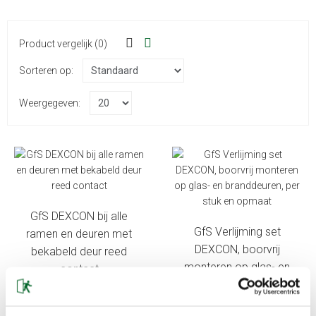
Product vergelijk (0)
Sorteren op:
Weergegeven:
GfS DEXCON bij alle
GfS Verlijming set
ramen en deuren met
DEXCON, boorvrij
bekabeld deur reed
monteren op glas- en
contact
branddeuren, per stuk en
210,67
opmaat
254,92 Incl. BTW: