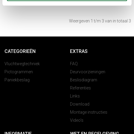
Weergeven 1 t/m 3 van in totaal 3
CATEGORIEËN
EXTRAS
Vluchtwegtechniek
FAQ
Pictogrammen
Deurvoorzieningen
Paniekbeslag
Beslisdiagram
Referenties
Links
Download
Montage instructies
Video’s
INFORMATIE
WET EN REGELGEVING