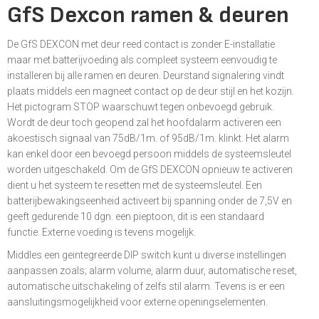
GfS Dexcon ramen & deuren
De GfS DEXCON met deur reed contact is zonder E-installatie
maar met batterijvoeding als compleet systeem eenvoudig te
installeren bij alle ramen en deuren. Deurstand signalering vindt
plaats middels een magneet contact op de deur stijl en het kozijn.
Het pictogram STOP waarschuwt tegen onbevoegd gebruik.
Wordt de deur toch geopend zal het hoofdalarm activeren een
akoestisch signaal van 75dB/1m. of 95dB/1m. klinkt. Het alarm
kan enkel door een bevoegd persoon middels de systeemsleutel
worden uitgeschakeld. Om de GfS DEXCON opnieuw te activeren
dient u het systeem te resetten met de systeemsleutel. Een
batterijbewakingseenheid activeert bij spanning onder de 7,5V en
geeft gedurende 10 dgn. een pieptoon, dit is een standaard
functie. Externe voeding is tevens mogelijk.
Middles een geintegreerde DIP switch kunt u diverse instellingen
aanpassen zoals; alarm volume, alarm duur, automatische reset,
automatische uitschakeling of zelfs stil alarm. Tevens is er een
aansluitingsmogelijkheid voor externe openingselementen.